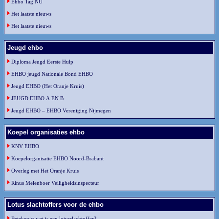
Ehbo Tag NU
Het laatste nieuws
Het laatste nieuws
Jeugd ehbo
Diploma Jeugd Eerste Hulp
EHBO jeugd Nationale Bond EHBO
Jeugd EHBO (Het Oranje Kruis)
JEUGD EHBO A EN B
Jeugd EHBO – EHBO Vereniging Nijmegen
Koepel organisaties ehbo
KNV EHBO
Koepelorganisatie EHBO Noord-Brabant
Overleg met Het Oranje Kruis
Rinus Melenboer Veiligheidsinspecteur
Lotus slachtoffers voor de ehbo
Betekenis: wat is een lotusslachtoffer?