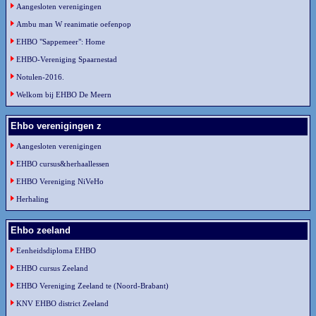
Aangesloten verenigingen
Ambu man W reanimatie oefenpop
EHBO "Sappemeer": Home
EHBO-Vereniging Spaarnestad
Notulen-2016.
Welkom bij EHBO De Meern
Ehbo verenigingen z
Aangesloten verenigingen
EHBO cursus&herhaallessen
EHBO Vereniging NiVeHo
Herhaling
Ehbo zeeland
Eenheidsdiploma EHBO
EHBO cursus Zeeland
EHBO Vereniging Zeeland te (Noord-Brabant)
KNV EHBO district Zeeland